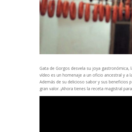
Gata de Gorgos desvela su joya gastronómica, 
vídeo es un homenaje a un oficio ancestral y a 
Además de su delicioso sabor y sus beneficios p
gran valor. ¡Ahora tienes la receta magistral para