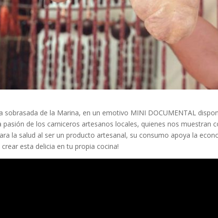
la sobrasada de la Marina, en un emotivo MINI DOCUMENTAL disponib
la pasión de los carniceros artesanos locales, quienes nos muestran 
ara la salud al ser un producto artesanal, su consumo apoya la econo
 crear esta delicia en tu propia cocina!